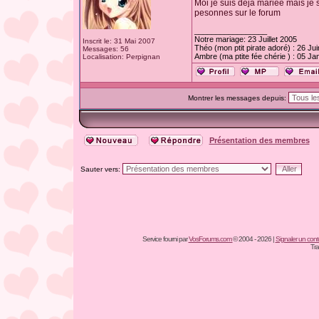
Moi je suis déjà mariée mais je 
pesonnes sur le forum
_________________
Notre mariage: 23 Juillet 2005
Inscrit le: 31 Mai 2007
Théo (mon ptit pirate adoré) : 26 Ju
Messages: 56
Ambre (ma ptite fée chérie ) : 05 Ja
Localisation: Perpignan
Montrer les messages depuis:
Présentation des membres
Sauter vers:
Service fourni par
VosForums.com
© 2004 - 2026 |
Signaler un conten
Tra