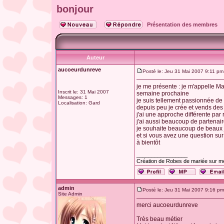
bonjour
Présentation des membres
Auteur
aucoeurdunreve
Posté le: Jeu 31 Mai 2007 9:11 pm
je me présente : je m'appelle Mar
Inscrit le: 31 Mai 2007
semaine prochaine
Messages: 1
je suis tellement passionnée de 
Localisation: Gard
depuis peu je crée et vends de
j'ai une approche différente par
j'ai aussi beaucoup de partenai
je souhaite beaucoup de beaux 
et si vous avez une question sur
à bientôt
_________________
Création de Robes de mariée sur mes
admin
Posté le: Jeu 31 Mai 2007 9:16 pm
Site Admin
merci aucoeurdunreve
Très beau métier