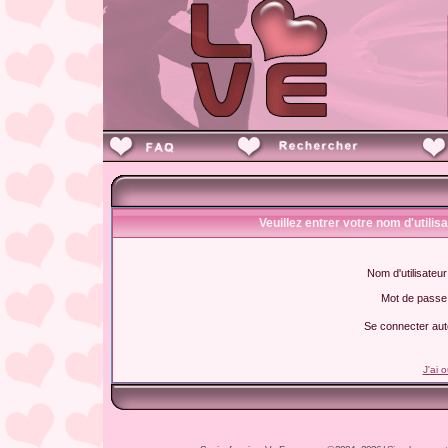
Veuillez entrer votre nom d'utili
Nom d'utilisateur
Mot de passe
Se connecter aut
J'ai 