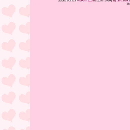
Service fourni par
VosForums.com
© 2004 - 2026 |
Signaler un conten
Tra