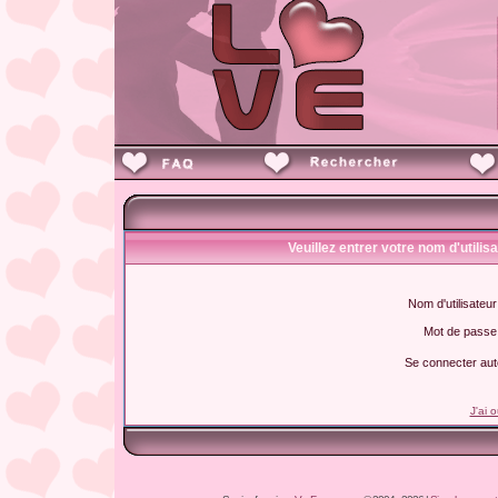
Veuillez entrer votre nom d'utili
Nom d'utilisateur
Mot de passe
Se connecter aut
J'ai 