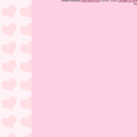
Service fourni par
VosForums.com
© 2004 - 2026 |
Signaler un conten
Tra