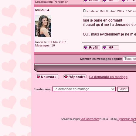
Localisation: Perpignan
loulou54
Posté le: Dim 03 Juin 2007 7:52 a
moi je parle en dormant
il parait qu il me l a demandé et
OUI, mais evidemment je ne m 
Inscrit le: 31 Mai 2007
Messages: 16
Montrer les messages depuis:
La demande en mariage
Sauter vers:
Service fourni par
VosForums.com
© 2004 - 2026 |
Signaler un conten
Tra