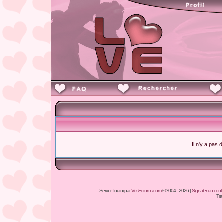
Il n'y a pas
Service fourni par
VosForums.com
© 2004 - 2026 |
Signaler un conten
Tra